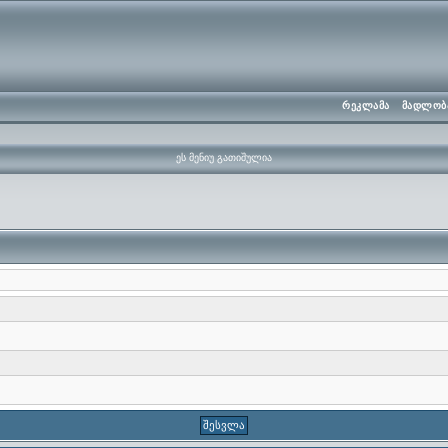
რეკლამა
მადლობ
ეს მენიუ გათიშულია