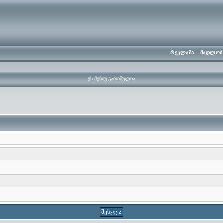
რეკლამა
მადლობ
ეს მენიუ გათიშულია