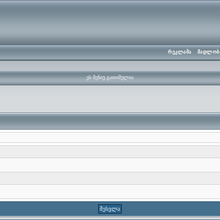
რეკლამა
მადლობ
ეს მენიუ გათიშულია